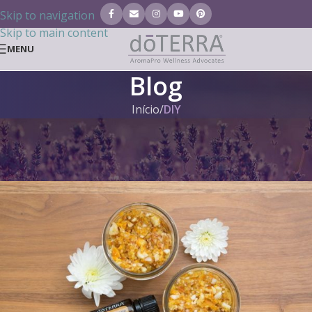
Skip to navigation
Skip to main content
MENU
Blog
Início
/
DIY
DIY
,
DOTERRA BLOG
Esfoliante de amêndoa e laranja
Tanja Tielen
Ativar 20. Junho 2021