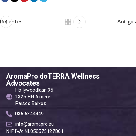
Recentes
Antigos
AromaPro doTERRA Wellness
Advocates
Hollywoodlaan 35
1325 HN Almere
Países Baixos
036 5344449
info@aromapro.eu
NIF IVA: NL858575127B01