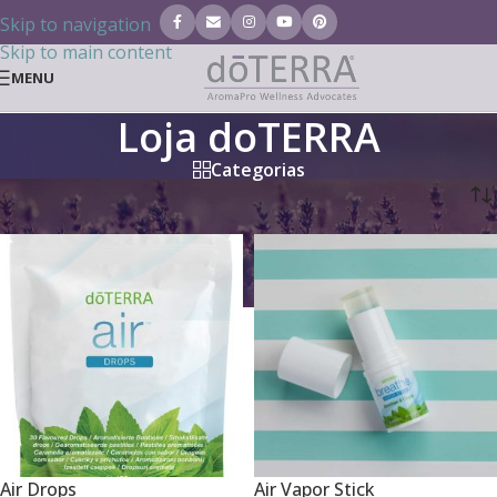
Skip to navigation
Skip to main content
MENU
Loja doTERRA
Categorias
Início
/
Loja doTERRA
Air Drops
Air Vapor Stick