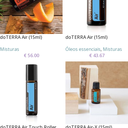
doTERRA Air (15ml)
doTERRA Air (15ml)
Misturas
Óleos essenciais
,
Misturas
€
56.00
€
43.67
doTERRA Air Touch Roller
doTERRA Air-X (15ml)