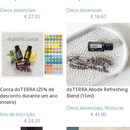
Óleos essenciais
Óleos essenciais
€
27.33
€
16.67
Conta doTERRA (25% de
doTERRA Abode Refreshing
desconto durante um ano
Blend (15ml)
inteiro)
Óleos essenciais
,
Misturas
Kits de inscrição
€
41.00
€
24.20