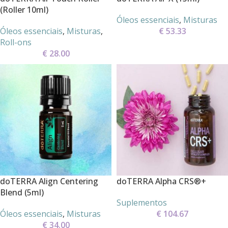
(Roller 10ml)
Óleos essenciais
,
Misturas
Óleos essenciais
,
Misturas
,
€
53.33
Roll-ons
€
28.00
doTERRA Align Centering
doTERRA Alpha CRS®+
Blend (5ml)
Suplementos
Óleos essenciais
,
Misturas
€
104.67
€
34.00